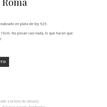
s Roma
alizado en plata de ley 925.
 10cm. No pesan casi nada, lo que hacen que
r.
ITO
adir a la lista de deseos
 - Pulseras
,
Jewerly
,
Pendientes