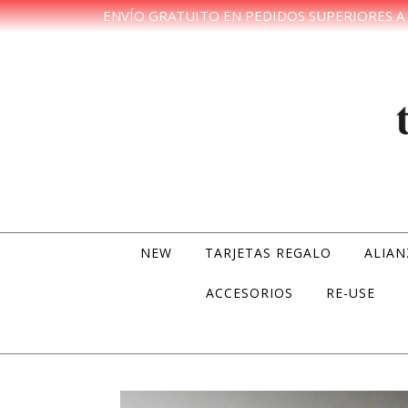
ENVÍO GRATUITO EN PEDIDOS SUPERIORES A 
Skip to content
NEW
TARJETAS REGALO
ALIAN
ACCESORIOS
RE-USE