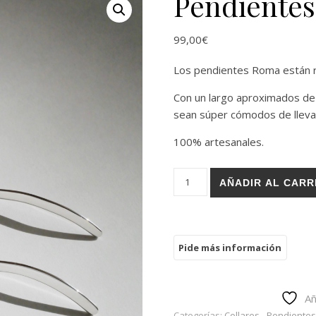
Pendiente
99,00
€
Los pendientes Roma están re
Con un largo aproximados de
sean súper cómodos de lleva
100% artesanales.
Pendientes Roma cantidad
AÑADIR AL CARR
Añ
Categorías:
Collares - Pendientes