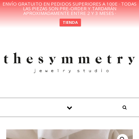
ENVÍO GRATUITO EN PEDIDOS SUPERIORES A 100E · TODAS
LAS PIEZAS SON PRE-ORDER Y TARDARÁN
APROXIMADAMENTE ENTRE 2 Y 3 MESES ·
TIENDA
Skip to content