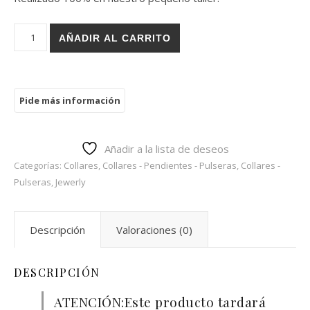
Colgante Laura Plata/Oro cantidad
AÑADIR AL CARRITO
Añadir a la lista de deseos
Categorías:
Collares
,
Collares - Pendientes - Pulseras
,
Collares -
Pulseras
,
Jewerly
Descripción
Valoraciones (0)
DESCRIPCIÓN
ATENCIÓN:Este producto tardará