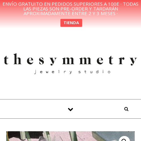
ENVÍO GRATUITO EN PEDIDOS SUPERIORES A 100E · TODAS
LAS PIEZAS SON PRE-ORDER Y TARDARÁN
APROXIMADAMENTE ENTRE 2 Y 3 MESES ·
TIENDA
Skip to content