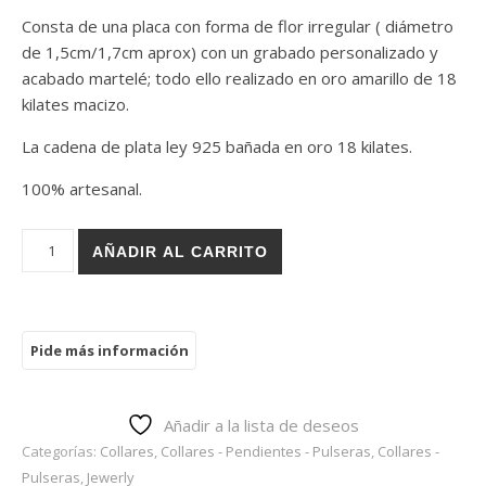
Consta de una placa con forma de flor irregular ( diámetro
de 1,5cm/1,7cm aprox) con un grabado personalizado y
acabado martelé; todo ello realizado en oro amarillo de 18
kilates macizo.
La cadena de plata ley 925 bañada en oro 18 kilates.
100% artesanal.
Colgante Flor Irregular Oro 18k cantidad
AÑADIR AL CARRITO
Añadir a la lista de deseos
Categorías:
Collares
,
Collares - Pendientes - Pulseras
,
Collares -
Pulseras
,
Jewerly