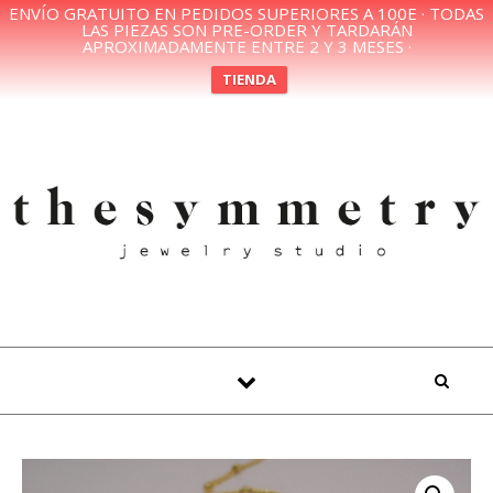
ENVÍO GRATUITO EN PEDIDOS SUPERIORES A 100E · TODAS
LAS PIEZAS SON PRE-ORDER Y TARDARÁN
APROXIMADAMENTE ENTRE 2 Y 3 MESES ·
TIENDA
Skip to content