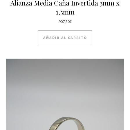
Alianza Media Caña Invertida 3mm x
1,5mm
907,50
€
AÑADIR AL CARRITO