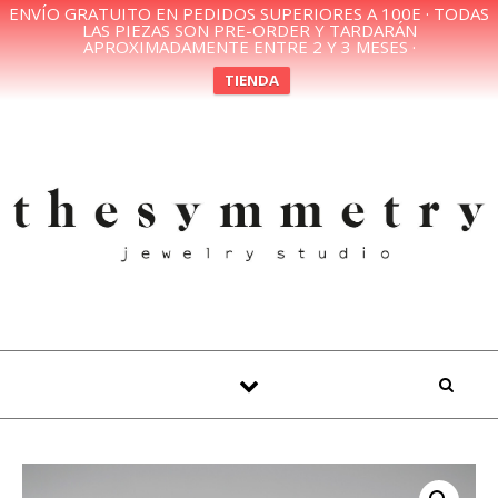
ENVÍO GRATUITO EN PEDIDOS SUPERIORES A 100E · TODAS
LAS PIEZAS SON PRE-ORDER Y TARDARÁN
APROXIMADAMENTE ENTRE 2 Y 3 MESES ·
TIENDA
Skip to content