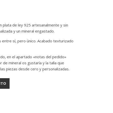
en plata de ley 925 artesanalmente y sin
nalizada y un mineral engastado.
s entre sí, pero único. Acabado texturizado
edido, en el apartado «notas del pedido»
or
de mineral os gustaría y la talla
que
 las piezas desde cero y personalizadas.
ITO