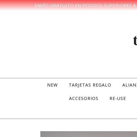
ENVÍO GRATUITO EN PEDIDOS SUPERIORES A 
Skip to content
NEW
TARJETAS REGALO
ALIAN
ACCESORIOS
RE-USE