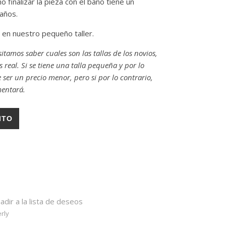
 finalizar la pieza con el baño tiene un
años.
n nuestro pequeño taller.
sitamos saber cuales son las tallas de los novios,
real. Si se tiene una talla pequeña y por lo
er un precio menor, pero si por lo contrario,
mentará.
abadas 5mm x 1,7mm Oro blanco 18k Sin rodiar cantidad
ITO
adir a la lista de deseos
rly