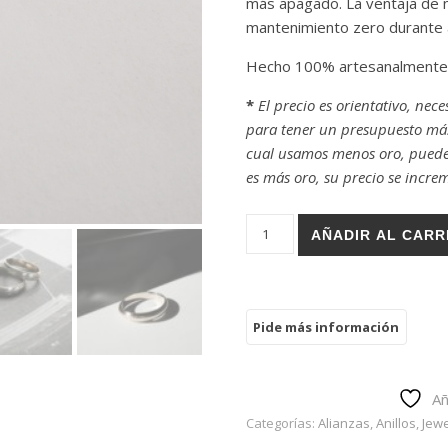
más apagado. La ventaja de no
mantenimiento zero durante 
Hecho 100% artesanalmente e
*
El precio es orientativo, nece
para tener un presupuesto más 
cual usamos menos oro, puede s
es más oro, su precio se incre
Alianza Media caña Líneas gr
AÑADIR AL CARR
Añ
Categorías:
Alianzas
,
Anillos
,
Jewe