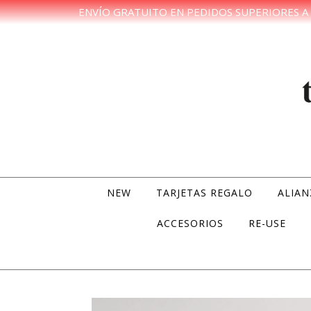
ENVÍO GRATUITO EN PEDIDOS SUPERIORES A 
Skip to content
NEW
TARJETAS REGALO
ALIAN
ACCESORIOS
RE-USE