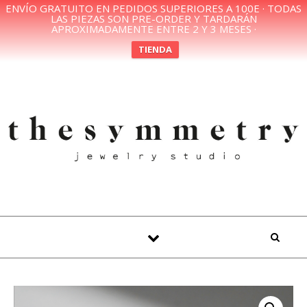
ENVÍO GRATUITO EN PEDIDOS SUPERIORES A 100E · TODAS
LAS PIEZAS SON PRE-ORDER Y TARDARÁN
APROXIMADAMENTE ENTRE 2 Y 3 MESES ·
TIENDA
Skip to content