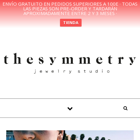
ENVÍO GRATUITO EN PEDIDOS SUPERIORES A 100E · TODAS
LAS PIEZAS SON PRE-ORDER Y TARDARÁN
APROXIMADAMENTE ENTRE 2 Y 3 MESES ·
TIENDA
Skip to content