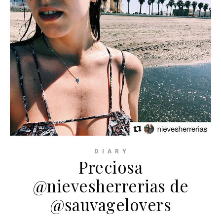
D I A R Y
️Preciosa
@nievesherrerias de
@sauvagelovers