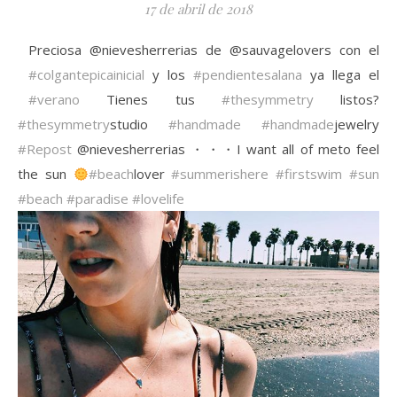
17 de abril de 2018
Preciosa @nievesherrerias de @sauvagelovers con el
#colgantepicainicial
y los
#pendientesalana
ya llega el
#verano
Tienes tus
#thesymmetry
listos?
#thesymmetry
studio
#handmade
#handmade
jewelry
#Repost
@nievesherrerias ・・・I want all of meto feel
the sun
#beach
lover
#summerishere
#firstswim
#sun
#beach
#paradise
#lovelife