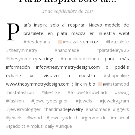
27 de septiembre de 2017
P
arís inspira solo al respirar! Nuevo modelo de
brazalete en plata maciza en nuestra web!
#desdeparis
#brazalete
mirror
#brazalete
#thesymmetry
#handmade
#platadeley925
#thesymmetry
earrings
#madeinbarcelona
para más
información info@thesymmetrydesign.com o podéis
echarle un vistazo a nuestra
#shoponline
www.thesymmetrydesign.com ( link in bio
)
#instamood
#instafashion
#like4like
#follow4followback
#swag
#fashion
#jewelrydesigner
#jewels
#jewelrygram
#jewelryblogger
#handmade
jewelry
#handmade
#iggers
#jewels
#wood
#jewelryaddict
#geometric
#minimal
#igaddict
#implus_daily
#unique