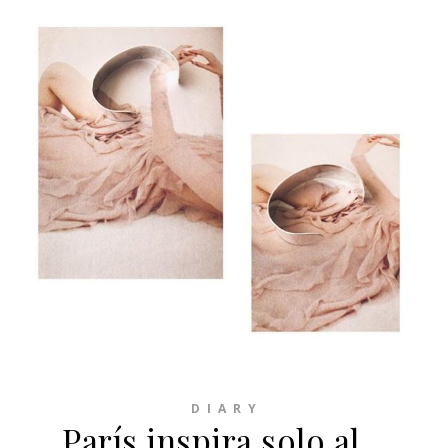
D I A R Y
París inspira solo al…