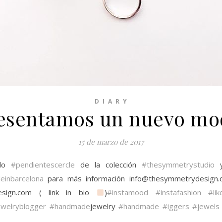
D I A R Y
esentamos un nuevo m
15 de marzo de 2017
elo
#pendientescercle
de la colección
#thesymmetrystudio
y
einbarcelona
para más información info@thesymmetrydesign.c
sign.com ( link in bio
)
#instamood
#instafashion
#lik
ewelryblogger
#handmade
jewelry
#handmade
#iggers
#jewels