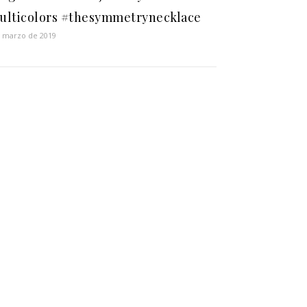
ulticolors #thesymmetrynecklace
e marzo de 2019