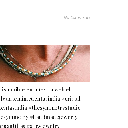
No Comments
disponible en nuestra web el
lganteminicuentasindia #cristal
uentasindia #thesymmetrystudio
hesymmetry #handmadejewerly
rgantillas #slowjewelry