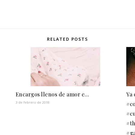
RELATED POSTS
Encargos llenos de amor e…
Ya 
3 de febrero de 2018
#co
#c
#t
#ga