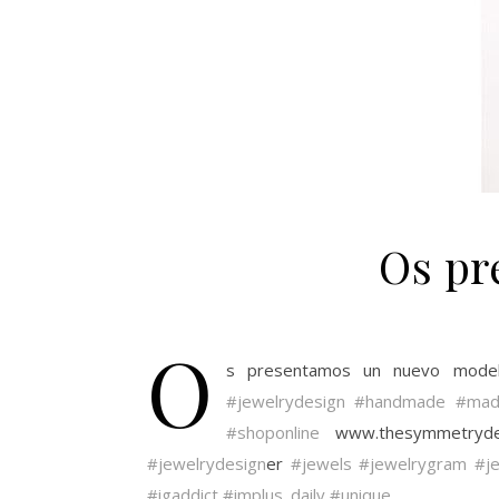
Os pr
O
s presentamos un nuevo mod
#jewelrydesign
#handmade
#mad
#shoponline
www.thesymmetryde
#jewelrydesign
er
#jewels
#jewelrygram
#j
#igaddict
#implus_daily
#unique