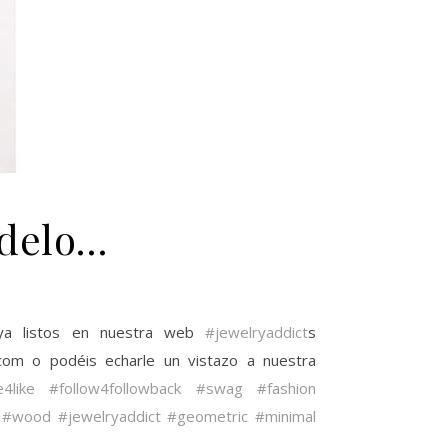
odelo…
a listos en nuestra web
#jewelryaddict
s
om o podéis echarle un vistazo a nuestra
e4like
#follow4followback
#swag
#fashion
#wood
#jewelryaddict
#geometric
#minimal