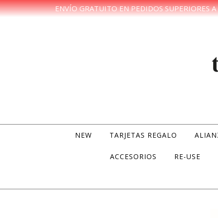
ENVÍO GRATUITO EN PEDIDOS SUPERIORES A 
Skip to content
NEW
TARJETAS REGALO
ALIAN
ACCESORIOS
RE-USE