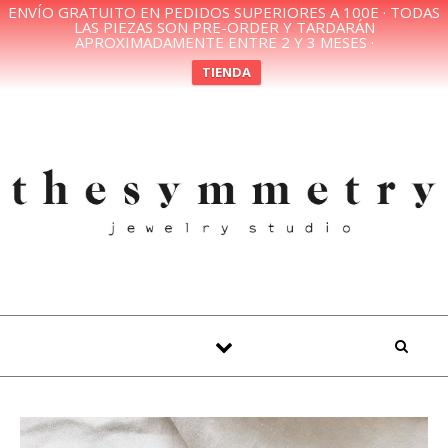
ENVÍO GRATUITO EN PEDIDOS SUPERIORES A 100E · TODAS
LAS PIEZAS SON PRE-ORDER Y TARDARÁN
APROXIMADAMENTE ENTRE 2 Y 3 MESES ·
TIENDA
Skip to content