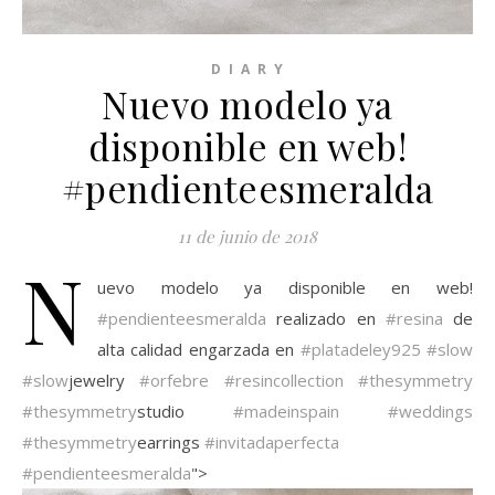
D I A R Y
Nuevo modelo ya
disponible en web!
#pendienteesmeralda
11 de junio de 2018
N
uevo modelo ya disponible en web!
#pendienteesmeralda
realizado en
#resina
de
alta calidad engarzada en
#platadeley925
#slow
#slow
jewelry
#orfebre
#resincollection
#thesymmetry
#thesymmetry
studio
#madeinspain
#weddings
#thesymmetry
earrings
#invitadaperfecta
#pendienteesmeralda
">