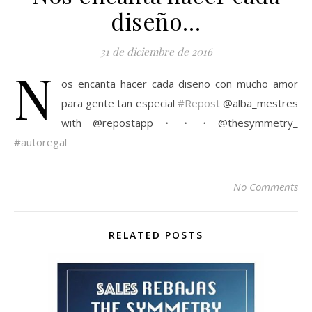
diseño…
31 de diciembre de 2016
N
os encanta hacer cada diseño con mucho amor
para gente tan especial
#Repost
@alba_mestres
with @repostapp・・・@thesymmetry_
#autoregal
No Comments
RELATED POSTS