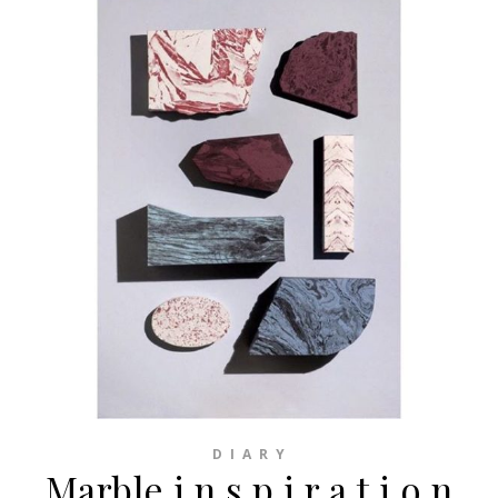
D I A R Y
Marble i n s p i r a t i o n