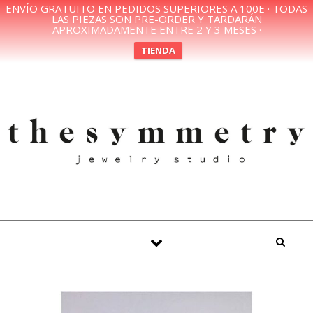
ENVÍO GRATUITO EN PEDIDOS SUPERIORES A 100E · TODAS
LAS PIEZAS SON PRE-ORDER Y TARDARÁN
APROXIMADAMENTE ENTRE 2 Y 3 MESES ·
TIENDA
Skip to content