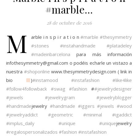
#marble…
28 de octubre de 2016
M
arble i n s p i r a t i o n
#marble
#thesymmetry
#stones
#instahandmade
#platadeley
#madeinbarcelona
para más información
infothesymmetry@gmail.com o podéis echarle un vistazo a
nuestra
#shoponline
www.thesymmetrydesign.com ( link in
bio
)
#instamood
#instafashion
#like4like
#follow4followback
#swag
#fashion
#
#jewelrydesigner
#jewels
#jewelrygram
#jewelryblogger
#handmade
jewelry
#handmade
#iggers
#jewels
#wood
#jewelryaddict
#geometric
#minimal
#igaddict
#implus_daily
#unique
#unique
jewelry
#regalospersonalizados
#fashion
#instafashion