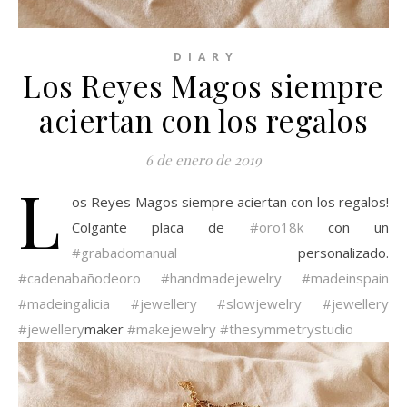
D I A R Y
Los Reyes Magos siempre
aciertan con los regalos
6 de enero de 2019
L
os Reyes Magos siempre aciertan con los regalos!
Colgante placa de
#oro18k
con un
#grabadomanual
personalizado.
#cadenabañodeoro
#handmadejewelry
#madeinspain
#madeingalicia
#jewellery
#slowjewelry
#jewellery
#jewellery
maker
#makejewelry
#thesymmetrystudio