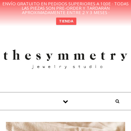
ENVÍO GRATUITO EN PEDIDOS SUPERIORES A 100E · TODAS
LAS PIEZAS SON PRE-ORDER Y TARDARÁN
APROXIMADAMENTE ENTRE 2 Y 3 MESES ·
TIENDA
Skip to content