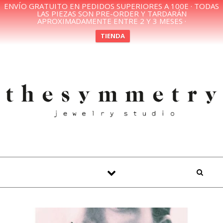
ENVÍO GRATUITO EN PEDIDOS SUPERIORES A 100E · TODAS
LAS PIEZAS SON PRE-ORDER Y TARDARÁN
APROXIMADAMENTE ENTRE 2 Y 3 MESES ·
TIENDA
Skip to content