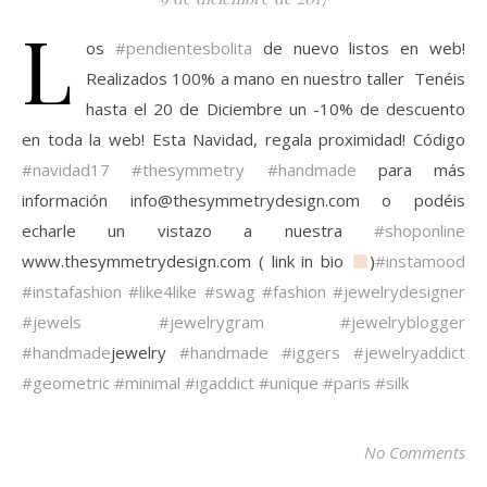
L
os
#pendientesbolita
de nuevo listos en web!
Realizados 100% a mano en nuestro taller ️ Tenéis
hasta el 20 de Diciembre un -10% de descuento
en toda la web! Esta Navidad, regala proximidad! Código
#navidad17
#thesymmetry
#handmade
para más
información info@thesymmetrydesign.com o podéis
echarle un vistazo a nuestra
#shoponline
www.thesymmetrydesign.com ( link in bio
)
#instamood
#instafashion
#like4like
#swag
#fashion
#jewelrydesigner
#jewels
#jewelrygram
#jewelryblogger
#handmade
jewelry
#handmade
#iggers
#jewelryaddict
#geometric
#minimal
#igaddict
#unique
#paris
#silk
No Comments