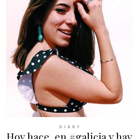
D I A R Y
Hoy hace ️ en #galicia y hay