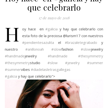
que celebrarlo
17 de mayo de 2018
H
oy hace ️ en
#galicia
y hay que celebrarlo con
esta foto de la preciosa @lurism17 con nuestros
#pendientesazulita
el
#brazaletegrabado
y
nuestro
#anillonoah
#slow
fashion
#slow
jewelry
#handmade
jewelry
#handmade
#thesymmetry
#thesymmetry
studio
#slow
#jewelry
#summer
#summer
vibes
#diadelasletrasgallegas
#galicia
y hay que celebrarlo">