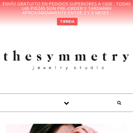
ENVÍO GRATUITO EN PEDIDOS SUPERIORES A 100E · TODAS
LAS PIEZAS SON PRE-ORDER Y TARDARÁN
APROXIMADAMENTE ENTRE 2 Y 3 MESES ·
TIENDA
Skip to content