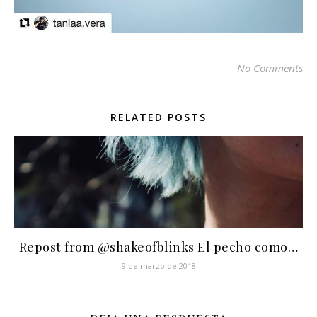
No Comments
RELATED POSTS
Repost from @shakeofblinks El pecho como…
9 de marzo de 2018