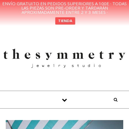
ENVÍO GRATUITO EN PEDIDOS SUPERIORES A 100E · TODAS
LAS PIEZAS SON PRE-ORDER Y TARDARÁN
APROXIMADAMENTE ENTRE 2 Y 3 MESES ·
TIENDA
Skip to content