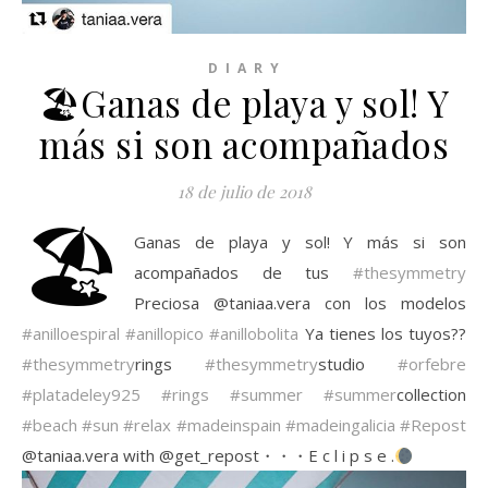
D I A R Y
🏖Ganas de playa y sol! Y
más si son acompañados
18 de julio de 2018
🏖
Ganas de playa y sol! Y más si son
acompañados de tus
#thesymmetry
Preciosa @taniaa.vera con los modelos
#anilloespiral
#anillopico
#anillobolita
Ya tienes los tuyos??
#thesymmetry
rings
#thesymmetry
studio
#orfebre
#platadeley925
#rings
#summer
#summer
collection
#beach
#sun
#relax
#madeinspain
#madeingalicia
#Repost
@taniaa.vera with @get_repost・・・E c l i p s e .