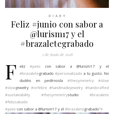
D I A R Y
Feliz #junio con sabor a
@lurism17 y el
#brazaletegrabado
2 de junio de 2018
F
eliz
#junio
con sabor a @lurism17 y el
#brazalete
grabado
#personalizado
a tu gusto. No
dudéis en pedírnosla
#thesymmetry
#slow
#slow
jewelry
#orfebre
#handmadejewelry
#handcrafted
#sustainability
#thesymmetry
studio
#brazalete
#felizsabado
#junio
con sabor a @lurism17 y el
#brazalete
grabado">