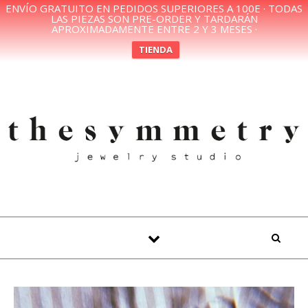
ENVÍO GRATUITO EN PEDIDOS SUPERIORES A 100E · TODAS
LAS PIEZAS SON PRE-ORDER Y TARDARÁN
APROXIMADAMENTE ENTRE 2 Y 3 MESES ·
TIENDA
Skip to content