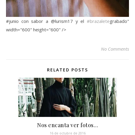
#junio con sabor a @lurism17 y el
#brazalete
grabado"
width="600" height="600" />
No Comments
RELATED POSTS
Nos encanta ver fotos…
16 de octubre de 2016