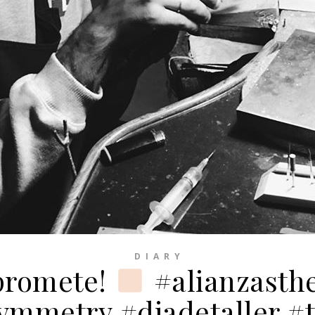
D I A R Y
promete!
#alianzasth
ymmetry #diadetaller 