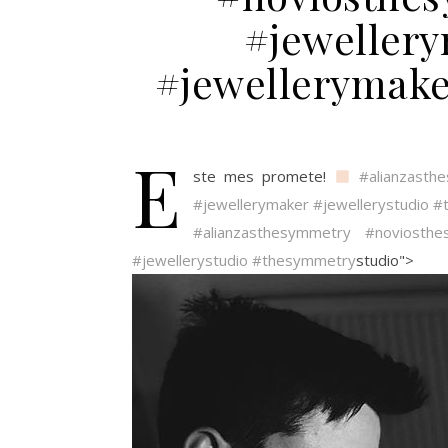
#jeweller
#jewellerymake
E
ste mes promete!
#alianzasth
#jewellerymaker
#jewellerystudio
#
#alianzasthesymmetry
#noviosthe
#jewellerystudio
#thesymmetry
studio">