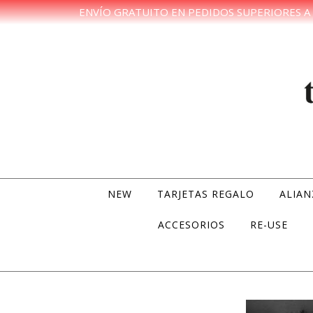
ENVÍO GRATUITO EN PEDIDOS SUPERIORES A 
Skip to content
NEW
TARJETAS REGALO
ALIAN
ACCESORIOS
RE-USE