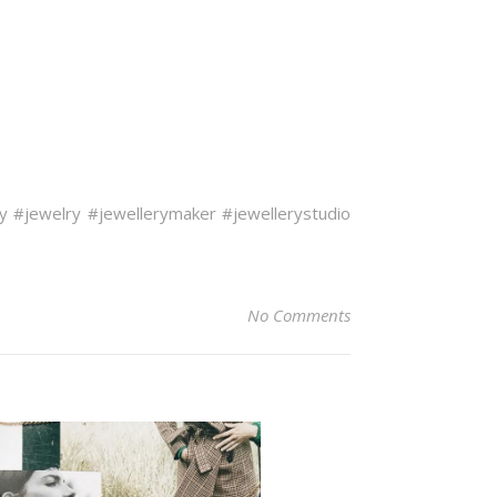
y
#jewelry
#jewellerymaker
#jewellerystudio
No Comments