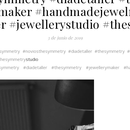
ymaker #handmadejewelr
r #jewellerystudio #th
3 de junio de 2019
esymmetry
#noviosthesymmetry
#diadetaller
#thesymmetry
#
thesymmetry
studio
symmetry
#diadetaller
#thesymmetry
#jewellerymaker
#h