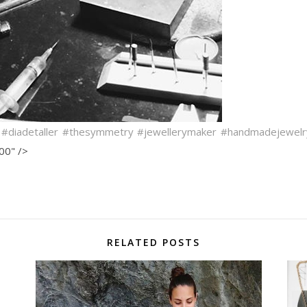
#diadetaller
#thesymmetry
#jewellerymaker
#handmadejewelr
00" />
RELATED POSTS