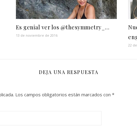
Es genial ver los @thesymmetry_…
Nue
13 de noviembre de 2016
en
22 d
DEJA UNA RESPUESTA
licada.
Los campos obligatorios están marcados con
*