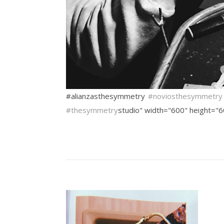
#alianzasthesymmetry
#noviosthesymmetry
#thesymmetry
studio" width="600" height="6