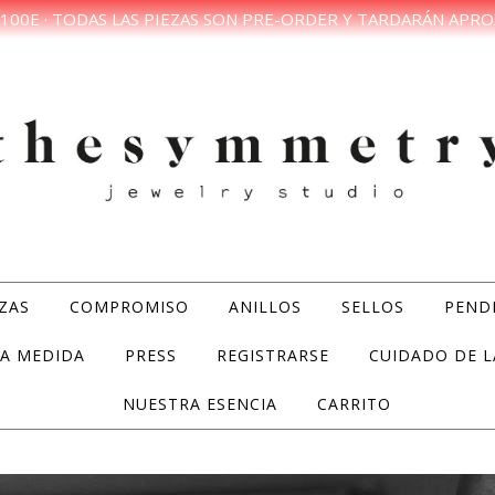
100E · TODAS LAS PIEZAS SON PRE-ORDER Y TARDARÁN APRO
ZAS
COMPROMISO
ANILLOS
SELLOS
PEND
A MEDIDA
PRESS
REGISTRARSE
CUIDADO DE L
NUESTRA ESENCIA
CARRITO