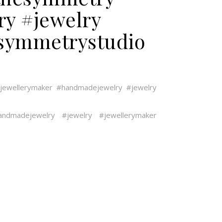
y #jewelry
esymmetrystudio
jewellerymaker
#handmadejewelry
#jewelry
andmadejewelry
#jewelry
#jewellerymaker