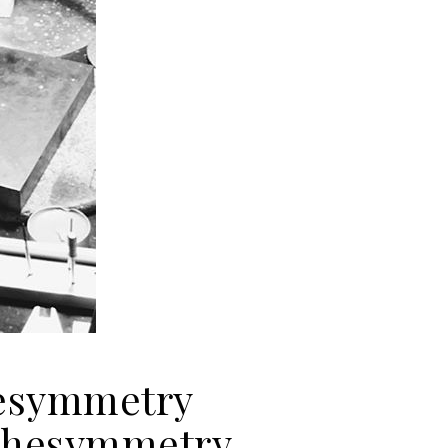
esymmetry
#thesymmetry