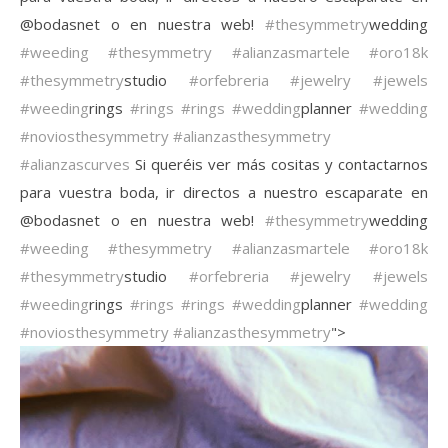
@bodasnet o en nuestra web!
#thesymmetry
wedding
#weeding
#thesymmetry
#alianzasmartele
#oro18k
#thesymmetry
studio
#orfebreria
#jewelry
#jewels
#weeding
rings
#rings
#rings
#wedding
planner
#wedding
#noviosthesymmetry
#alianzasthesymmetry
#alianzascurves
️Si queréis ver más cositas y contactarnos
para vuestra boda, ir directos a nuestro escaparate en
@bodasnet o en nuestra web!
#thesymmetry
wedding
#weeding
#thesymmetry
#alianzasmartele
#oro18k
#thesymmetry
studio
#orfebreria
#jewelry
#jewels
#weeding
rings
#rings
#rings
#wedding
planner
#wedding
#noviosthesymmetry
#alianzasthesymmetry
">