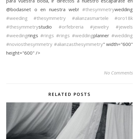
para vuestra boda, ir directos a nuestro escaparate en
@bodasnet o en nuestra web!
#thesymmetry
wedding
#weeding
#thesymmetry
#alianzasmartele
#oro18k
#thesymmetry
studio
#orfebreria
#jewelry
#jewels
#weeding
rings
#rings
#rings
#wedding
planner
#wedding
#noviosthesymmetry
#alianzasthesymmetry
" width="600"
height="600" />
No Comments
RELATED POSTS