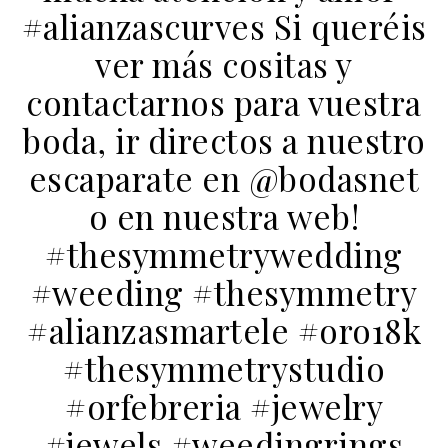
#alianzascurves ️Si queréis
ver más cositas y
contactarnos para vuestra
boda, ir directos a nuestro
escaparate en @bodasnet
o en nuestra web!
#thesymmetrywedding
#weeding #thesymmetry
#alianzasmartele #oro18k
#thesymmetrystudio
#orfebreria #jewelry
#jewels #weedingrings