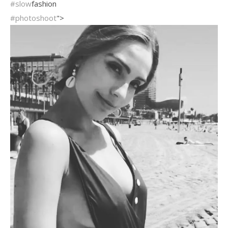
#slow
fashion
#photoshoot
">