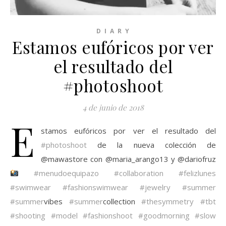
D I A R Y
Estamos eufóricos por ver
el resultado del
#photoshoot
4 de junio de 2018
E
stamos eufóricos por ver el resultado del
#photoshoot
de la nueva colección de
@mawastore con @maria_arango13 y @dariofruz
#menudoequipazo
#collaboration
#felizlunes
#swimwear
#fashionswimwear
#jewelry
#summer
#summer
vibes
#summer
collection
#thesymmetry
#tbt
#shooting
#model
#fashionshoot
#goodmorning
#slow