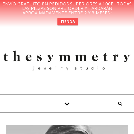
ENVÍO GRATUITO EN PEDIDOS SUPERIORES A 100E · TODAS
LAS PIEZAS SON PRE-ORDER Y TARDARÁN
APROXIMADAMENTE ENTRE 2 Y 3 MESES ·
TIENDA
Skip to content