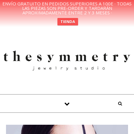
ENVÍO GRATUITO EN PEDIDOS SUPERIORES A 100E · TODAS
LAS PIEZAS SON PRE-ORDER Y TARDARÁN
APROXIMADAMENTE ENTRE 2 Y 3 MESES ·
TIENDA
Skip to content