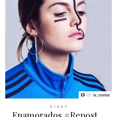
D I A R Y
Enamorados #Repost…