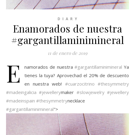
D I A R Y
Enamorados de nuestra
#gargantillaminimineral
11 de enero de 2019
E
namorados de nuestra
#gargantillaminimineral
Ya
tienes la tuya? Aprovechad el 20% de descuento
en nuestra web!
#cuarzocitrino
#thesymmetry
#madeingalicia
#jewellery
maker
#slowjewelry
#jewellery
#madeinspain
#thesymmetry
necklace
#gargantillaminimineral
">