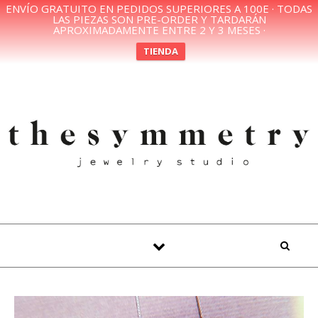
ENVÍO GRATUITO EN PEDIDOS SUPERIORES A 100E · TODAS
LAS PIEZAS SON PRE-ORDER Y TARDARÁN
APROXIMADAMENTE ENTRE 2 Y 3 MESES ·
TIENDA
Skip to content