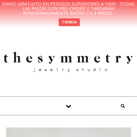
ENVÍO GRATUITO EN PEDIDOS SUPERIORES A 100E · TODAS
LAS PIEZAS SON PRE-ORDER Y TARDARÁN
APROXIMADAMENTE ENTRE 2 Y 3 MESES ·
TIENDA
Skip to content