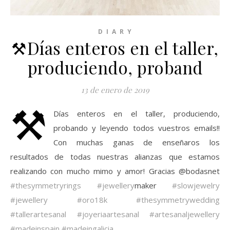
D I A R Y
⚒Días enteros en el taller,
produciendo, proband
13 de enero de 2019
⚒
Días enteros en el taller, produciendo,
probando y leyendo todos vuestros emails!!
Con muchas ganas de enseñaros los
resultados de todas nuestras alianzas que estamos
realizando con mucho mimo y amor! Gracias @bodasnet
#thesymmetryrings
#jewellery
maker
#slowjewelry
#jewellery
#oro18k
#thesymmetrywedding
#tallerartesanal
#joyeriaartesanal
#artesanaljewellery
#madeinspain
#madeingalicia