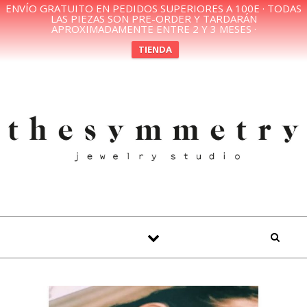
ENVÍO GRATUITO EN PEDIDOS SUPERIORES A 100E · TODAS
LAS PIEZAS SON PRE-ORDER Y TARDARÁN
APROXIMADAMENTE ENTRE 2 Y 3 MESES ·
TIENDA
Skip to content