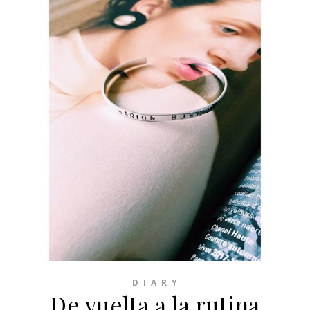
D I A R Y
De vuelta a la rutina