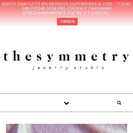
ENVÍO GRATUITO EN PEDIDOS SUPERIORES A 100E · TODAS
LAS PIEZAS SON PRE-ORDER Y TARDARÁN
APROXIMADAMENTE ENTRE 2 Y 3 MESES ·
TIENDA
Skip to content