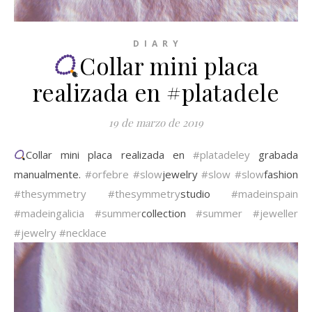
D I A R Y
Collar mini placa
realizada en #platadele
19 de marzo de 2019
Collar mini placa realizada en
#platadeley
grabada
manualmente.
#orfebre
#slow
jewelry
#slow
#slow
fashion
#thesymmetry
#thesymmetry
studio
#madeinspain
#madeingalicia
#summer
collection
#summer
#jeweller
#jewelry
#necklace