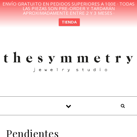
ENVÍO GRATUITO EN PEDIDOS SUPERIORES A 100E · TODAS
LAS PIEZAS SON PRE-ORDER Y TARDARÁN
APROXIMADAMENTE ENTRE 2 Y 3 MESES ·
TIENDA
Skip to content
Pendientes