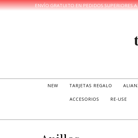
ENVÍO GRATUITO EN PEDIDOS SUPERIORES A 
Skip to content
NEW
TARJETAS REGALO
ALIAN
ACCESORIOS
RE-USE