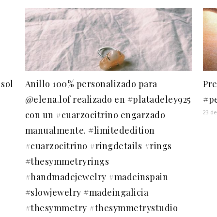
 sol
Anillo 100% personalizado para
Pre
@elena.lof realizado en #platadeley925
#p
23 de
con un #cuarzocitrino engarzado
manualmente. #limitededition
#cuarzocitrino #ringdetails #rings
#thesymmetryrings
#handmadejewelry #madeinspain
#slowjewelry #madeingalicia
#thesymmetry #thesymmetrystudio