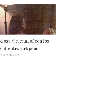
ciosa @elena.lof con los
endientesrockpear
 enero de 2019