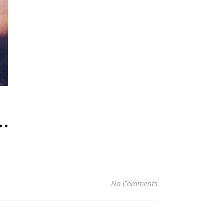
…
No Comments