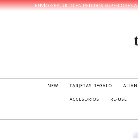
ENVÍO GRATUITO EN PEDIDOS SUPERIORES A 
Skip to content
NEW
TARJETAS REGALO
ALIAN
ACCESORIOS
RE-USE