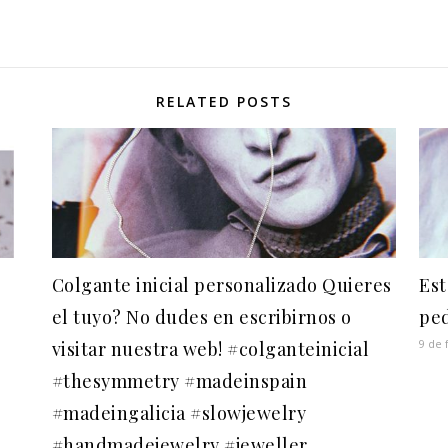
RELATED POSTS
Colgante inicial personalizado ️Quieres
Es
el tuyo? No dudes en escribirnos o
pe
9 de 
visitar nuestra web! #colganteinicial
#thesymmetry #madeinspain
#madeingalicia #slowjewelry
#handmadejewelry #jeweller