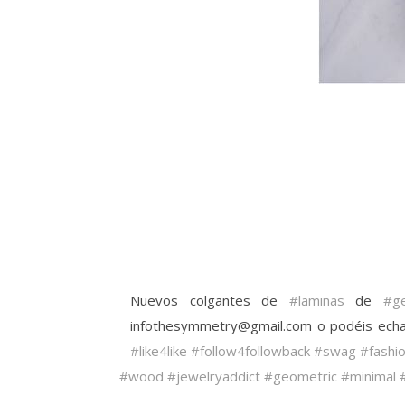
Nuevos colgantes de
#laminas
de
#g
infothesymmetry@gmail.com o podéis echar
#like4like
#follow4followback
#swag
#fashi
#wood
#jewelryaddict
#geometric
#minimal