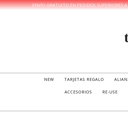
ENVÍO GRATUITO EN PEDIDOS SUPERIORES A 
Skip to content
NEW
TARJETAS REGALO
ALIAN
ACCESORIOS
RE-USE