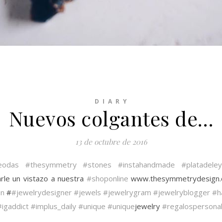
D I A R Y
️Nuevos colgantes de…
13 de octubre de 2016
eodas
#thesymmetry
#stones
#instahandmade
#platadeley
le un vistazo a nuestra
#shoponline
www.thesymmetrydesign.co
on
#
#jewelrydesigner
#jewels
#jewelrygram
#jewelryblogger
#h
#igaddict
#implus_daily
#unique
#unique
jewelry
#regalospersona