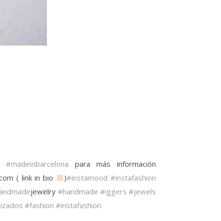
#madeinbarcelona
para más información
m ( link in bio
)
#instamood
#instafashion
andmade
jewelry
#handmade
#iggers
#jewels
lizados
#fashion
#instafashion